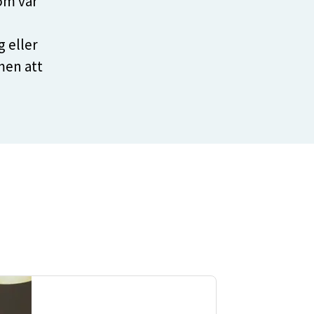
om vår
 eller
men att