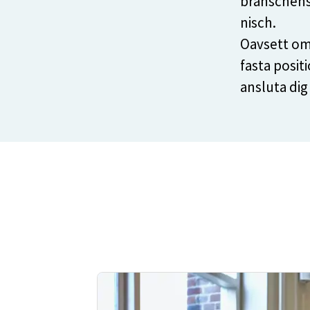
branschens
nisch.
Oavsett om 
fasta posit
ansluta dig 