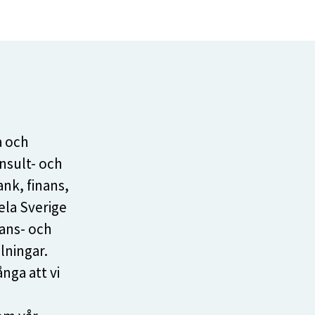
a och
nsult- och
nk, finans,
ela Sverige
ans- och
lningar.
nga att vi