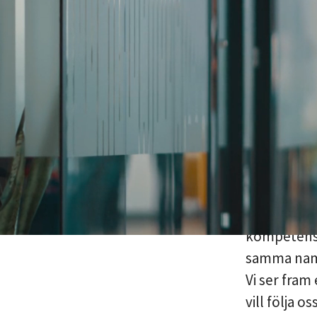
Lagotto Ex
Amendo. Ti
Vi har saml
samma namn 
kandidat är
fortfarande
inom ekonom
samma enga
kompetens 
samma namn
Vi ser fra
vill följa o