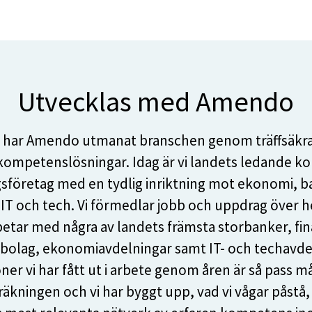
Utvecklas med Amendo
 har Amendo utmanat branschen genom träffsäkr
 kompetenslösningar. Idag är vi landets ledande ko
sföretag med en tydlig inriktning mot ekonomi, ba
 IT och tech. Vi förmedlar jobb och uppdrag över h
etar med några av landets främsta storbanker, fin
sbolag, ekonomiavdelningar samt IT- och techavde
ner vi har fått ut i arbete genom åren är så pass må
räkningen och vi har byggt upp, vad vi vågar påstå,