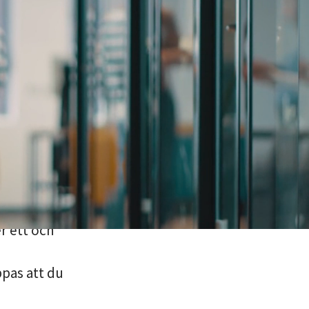
it ett med
.
ett och
som
dig är
ösningar
tfarande
atcha
 ett och
pas att du