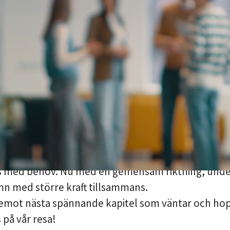
Ett Amendo
ecutive Search & Interim och Amendo Tech har bliv
llsammans är vi nu Amendo Konsult & Rekrytering
at all vår expertis, kunskap och erfarenhet under 
för att bli ännu starkare och tydligare.
För dig 
 det inget som har förändrats. Vårt erbjudande till 
 detsamma: träffsäkra konsult- och rekryteringsl
i, bank, finans, försäkring, IT och tech. Vi är for
gerade team som delar samma passion för att m
med behov. Nu med en gemensam riktning, under
 med större kraft tillsammans.
m emot nästa spännande kapitel som väntar och hop
ss på vår resa!