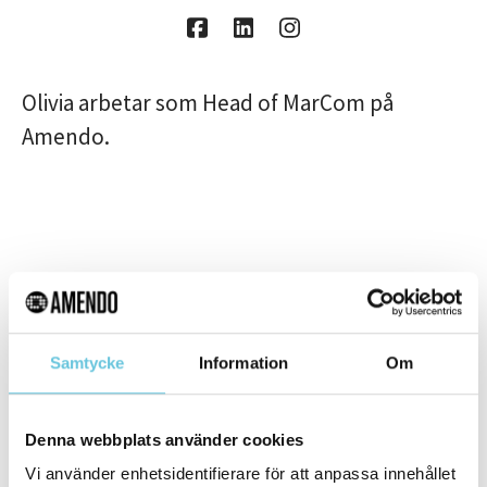
Olivia arbetar som Head of MarCom på
Amendo.
Samtycke
Information
Om
Om Amendo
Denna webbplats använder cookies
Amendo har arbetat med framtidens
Vi använder enhetsidentifierare för att anpassa innehållet
kompetens sedan 2001 och är landets