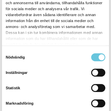
och annonserna till användarna, tillhandahålla funktioner
ledande konsult- och rekryteringsföretag
för sociala medier och analysera vår trafik. Vi
inom ekonomi, bank, finans, försäkring, IT
vidarebefordrar även sådana identifierare och annan
och tech. Vi är ett expansivt bolag
information från din enhet till de sociala medier och
annons- och analysföretag som vi samarbetar med.
verksamma över hela landet med lokala
Dessa kan i sin tur kombinera informationen med annan
kontor i Stockholm, Göteborg och
information som du har tillhandahållit eller som de har
Örnsköldsvik.
samlat in när du har använt deras tjänster.
Vår vision att utveckla världen med
Samtyckesval
Nödvändig
kompetens når vi genom att arbeta nära våra
kunder och kandidater, vara nyfikna på
Inställningar
omvärlden - och hela tiden vilja framåt.
Läs mer på
amendo.se
.
Statistik
Marknadsföring