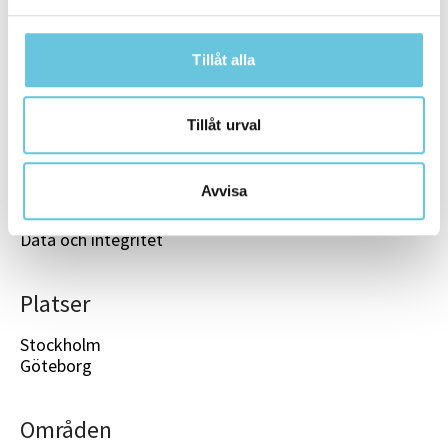
Tillåt alla
Karriärsida
Tillåt urval
Start
Områden
Platser
Avvisa
Medarbetare
Jobb
Data och integritet
Platser
Stockholm
Göteborg
Områden